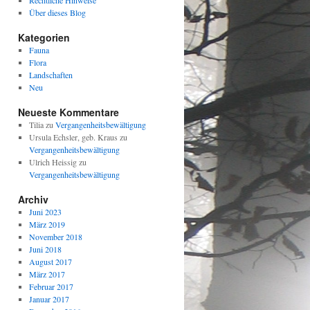
Rechtliche Hinweise
Über dieses Blog
Kategorien
Fauna
Flora
Landschaften
Neu
Neueste Kommentare
Tilia
zu
Vergangenheitsbewältigung
Ursula Echsler, geb. Kraus
zu
Vergangenheitsbewältigung
Ulrich Heissig
zu
Vergangenheitsbewältigung
Archiv
Juni 2023
März 2019
November 2018
Juni 2018
August 2017
März 2017
Februar 2017
Januar 2017