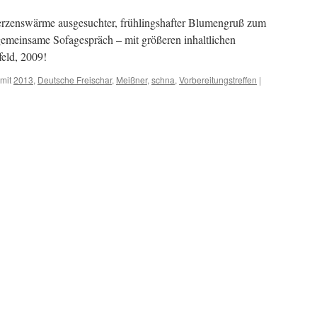
Herzenswärme ausgesuchter, frühlingshafter Blumengruß zum
emeinsame Sofagespräch – mit größeren inhaltlichen
eld, 2009!
mit
2013
,
Deutsche Freischar
,
Meißner
,
schna
,
Vorbereitungstreffen
|