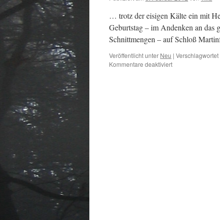
… trotz der eisigen Kälte ein mit 
Geburtstag – im Andenken an das g
Schnittmengen – auf Schloß Martinf
Veröffentlicht unter
Neu
|
Verschlagwortet 
für
Kommentare deaktiviert
Der
lieben
schna
als
Zopfliebhaberin…