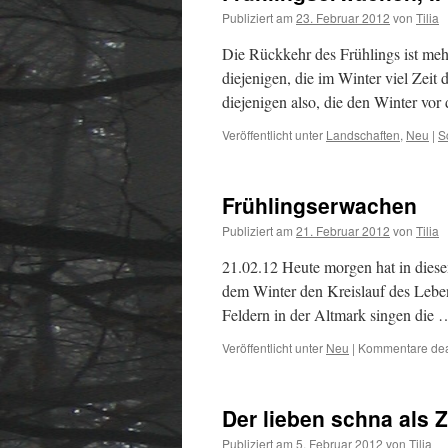
Publiziert am
23. Februar 2012
von
Tilia
Die Rückkehr des Frühlings ist mehr
diejenigen, die im Winter viel Zeit 
diejenigen also, die den Winter vor
Veröffentlicht unter
Landschaften
,
Neu
|
S
Frühlingserwachen
Publiziert am
21. Februar 2012
von
Tilia
21.02.12 Heute morgen hat in diese
dem Winter den Kreislauf des Lebe
Feldern in der Altmark singen die
Veröffentlicht unter
Neu
|
Kommentare deak
Der lieben schna als 
Publiziert am
5. Februar 2012
von
Tilia