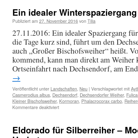
Ein idealer Winterspaziergang
Publiziert am
27. November 2016
von
Tilia
27.11.2016: Ein idealer Spaziergang für 
die Tage kurz sind, führt um den Dechs
auch „Großer Bischofsweiher“ heißt. 
kommend, kann man direkt am Weiher k
Ortseinfahrt nach Dechsendorf, am En
→
Veröffentlicht unter
Landschaften
,
Neu
|
Verschlagwortet mit
Ayt
Casmerodius albus
,
Dechsendorf
,
Dechsendorfer Weiher
,
Fulica
Kleiner Bischofsweiher
,
Kormoran
,
Phalacrocorax carbo
,
Reiher
für
Kommentare deaktiviert
Ein
idealer
Winterspaziergang
Eldorado für Silberreiher – M