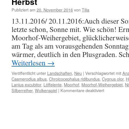
Herbst
Publiziert am
20. November 2016
von
Tilia
13.11.2016/ 20.11.2016:Auch dieser Son
letzte schon, Sonne mit. Wie schön! Ern
Moorhof-Weihergebiet, glücklicherweise
am Tag als am vorausgehenden Sonntag.
wärmer, deutlich in den Plusgraden. S
Weiterlesen
→
Veröffentlicht unter
Landschaften
,
Neu
|
Verschlagwortet mit
Ana
Casmerodius albus
,
Chroicocephalus ridibundus
,
Cygnus olor
,
H
Lanius excubitor
,
Löffelente
,
Moorhof
,
Moorhof-Weihergebiet
,
Nö
für
Silberreiher
,
Wolkenspiel
|
Kommentare deaktiviert
Eldorado
für
Silberreiher
–
Moorhofweih
im