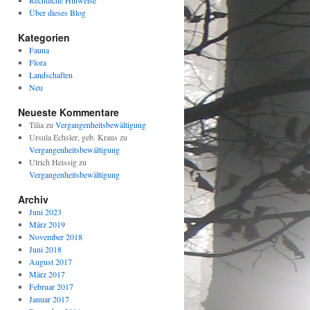
Rechtliche Hinweise
Über dieses Blog
Kategorien
Fauna
Flora
Landschaften
Neu
Neueste Kommentare
Tilia
zu
Vergangenheitsbewältigung
Ursula Echsler, geb. Kraus
zu
Vergangenheitsbewältigung
Ulrich Heissig
zu
Vergangenheitsbewältigung
Archiv
Juni 2023
März 2019
November 2018
Juni 2018
August 2017
März 2017
Februar 2017
Januar 2017