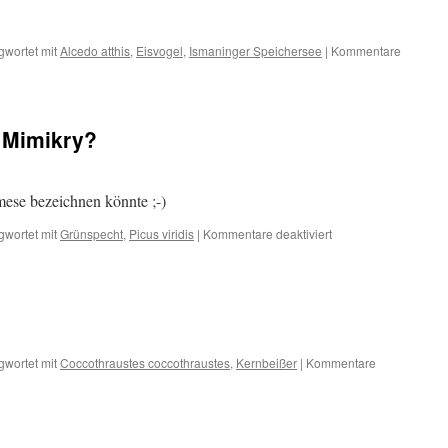
gwortet mit
Alcedo atthis
,
Eisvogel
,
Ismaninger Speichersee
|
Kommentare
n Mimikry?
ese bezeichnen könnte ;-)
für
gwortet mit
Grünspecht
,
Picus viridis
|
Kommentare deaktiviert
Nun
doch
ein
Fall
von
Mimikry?
gwortet mit
Coccothraustes coccothraustes
,
Kernbeißer
|
Kommentare