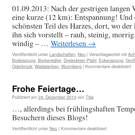
01.09.2013: Nach der gestrigen langen
eine kurze (12 km): Entspannung! Und 
schönsten Teil des Harzes, dort, wo der 
ihn sich vorstellt – rauh, steinig, morri
windig – …
Weiterlesen
→
Veröffentlicht unter
Landschaften
,
Neu
|
Verschlagwortet mit
Ac
Bodesprung
,
Borkenkäfer
,
Dreieckiger Pfahl
,
Eckersprung
,
Gro
fü
Oderbrück
,
Waldsterben
,
Wurmberg
|
Kommentare deaktiviert
Ge
u
di
Frohe Feiertage…
A
Publiziert am
24. Dezember 2013
von
Tilia
…, allerdings bei frühlingshaften Tempe
Besuchern dieses Blogs!
für
Veröffentlicht unter
Neu
|
Kommentare deaktiviert
Frohe