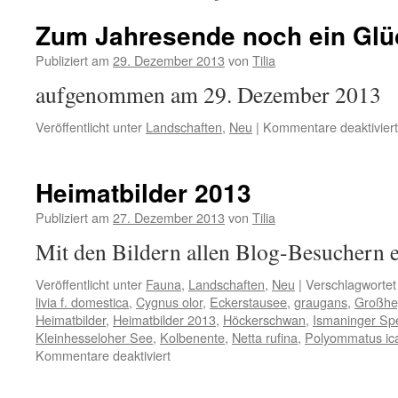
Zum Jahresende noch ein Glü
Publiziert am
29. Dezember 2013
von
Tilia
aufgenommen am 29. Dezember 2013
Veröffentlicht unter
Landschaften
,
Neu
|
Kommentare deaktiviert
Heimatbilder 2013
Publiziert am
27. Dezember 2013
von
Tilia
Mit den Bildern allen Blog-Besuchern e
Veröffentlicht unter
Fauna
,
Landschaften
,
Neu
|
Verschlagwortet
livia f. domestica
,
Cygnus olor
,
Eckerstausee
,
graugans
,
Großhe
Heimatbilder
,
Heimatbilder 2013
,
Höckerschwan
,
Ismaninger Sp
Kleinhesseloher See
,
Kolbenente
,
Netta rufina
,
Polyommatus ic
für
Kommentare deaktiviert
Heimatbilder
2013