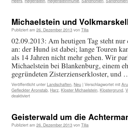
Heers
,
Regenstein
,
Regensteinmühle
,
Sandhöhlen
,
Sandhöhlen
Michaelstein und Volkmarskel
Publiziert am
26. Dezember 2013
von
Tilia
02.09.2013: Am heutigen Tag steht nur
an: der Hund ist dabei; lange Touren ka
als 14 Jahren nicht mehr gehen. Wir pa
Michaelstein bei Blankenburg, einem e
gegründeten Zisterzienserkloster, und
Veröffentlicht unter
Landschaften
,
Neu
|
Verschlagwortet mit
Ar
Gefleckter Aronstab
,
Harz
,
Kloster Michaelstein
,
Klostergrund
,
V
für
deaktiviert
Michaelstein
und
Volkmarskeller
Geisterwald um die Achterm
Publiziert am
26. Dezember 2013
von
Tilia