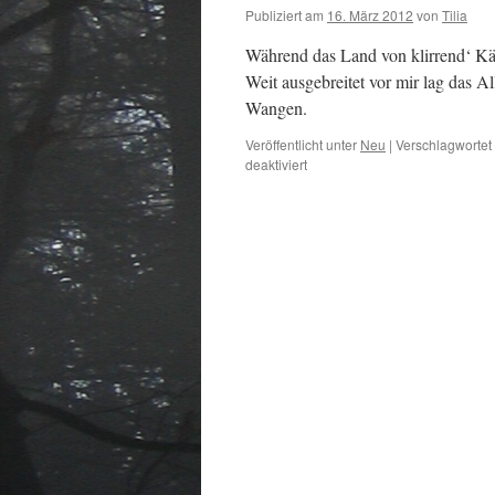
Publiziert am
16. März 2012
von
Tilia
Während das Land von klirrend‘ Käl
Weit ausgebreitet vor mir lag das All
Wangen.
Veröffentlicht unter
Neu
|
Verschlagwortet 
für
deaktiviert
Frostnacht