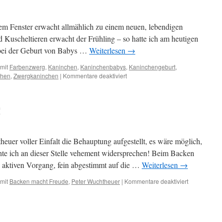
dem Fenster erwacht allmählich zu einem neuen, lebendigen
 Kuscheltieren erwacht der Frühling – so hatte ich am heutigen
 bei der Geburt von Babys …
Weiterlesen
→
mit
Farbenzwerg
,
Kaninchen
,
Kaninchenbabys
,
Kaninchengeburt
,
für
chen
,
Zwergkaninchen
|
Kommentare deaktiviert
Frühlingserwachen,
III
!
uer voller Einfalt die Behauptung aufgestellt, es wäre möglich,
te ich an dieser Stelle vehement widersprechen! Beim Backen
n, aktiven Vorgang, fein abgestimmt auf die …
Weiterlesen
→
für
mit
Backen macht Freude
,
Peter Wuchtheuer
|
Kommentare deaktiviert
Backen
macht
Freude!