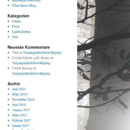
Rechtliche Hinweise
Über dieses Blog
Kategorien
Fauna
Flora
Landschaften
Neu
Neueste Kommentare
Tilia
zu
Vergangenheitsbewältigung
Ursula Echsler, geb. Kraus
zu
Vergangenheitsbewältigung
Ulrich Heissig
zu
Vergangenheitsbewältigung
Archiv
Juni 2023
März 2019
November 2018
Juni 2018
August 2017
März 2017
Februar 2017
Januar 2017