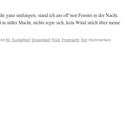
te ganz umfangen, stand ich am off‘nen Fenster in der Nacht.
 in stiller Macht, nichts regte sich, kein Wind strich über meine
mit
All
,
Dunkelheit
,
Einsamkeit
,
Frost
,
Frostnacht
,
Tod
|
Kommentare