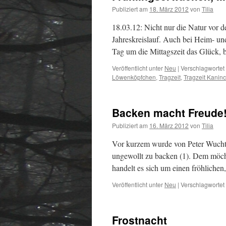
Publiziert am
18. März 2012
von
Tilia
18.03.12: Nicht nur die Natur vor 
Jahreskreislauf. Auch bei Heim- und
Tag um die Mittagszeit das Glück,
Veröffentlicht unter
Neu
|
Verschlagwortet 
Löwenköpfchen
,
Tragzeit
,
Tragzeit Kanin
Backen macht Freude
Publiziert am
16. März 2012
von
Tilia
Vor kurzem wurde von Peter Wuchthe
ungewollt zu backen (1). Dem möch
handelt es sich um einen fröhliche
Veröffentlicht unter
Neu
|
Verschlagwortet 
Frostnacht