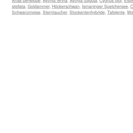
Anas penelope
,
Aythya ferina
,
Aythya fuligula
,
Cygnus olor
,
Eisv
stellata
,
Goldammer
,
Höckerschwan
,
Ismaninger Speichersee
,
O
Schwanzmeise
,
Sterntaucher
,
Stockentenhybride
,
Tafelente
,
We