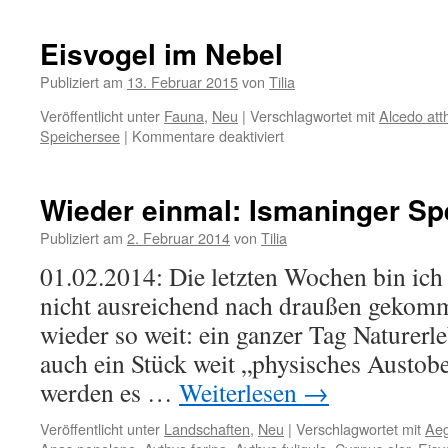
Eisvogel im Nebel
Publiziert am
13. Februar 2015
von
Tilia
Veröffentlicht unter
Fauna
,
Neu
|
Verschlagwortet mit
Alcedo att
für
Speichersee
|
Kommentare deaktiviert
Eisvogel
im
Nebel
Wieder einmal: Ismaninger Sp
Publiziert am
2. Februar 2014
von
Tilia
01.02.2014: Die letzten Wochen bin ic
nicht ausreichend nach draußen gekommen
wieder so weit: ein ganzer Tag Naturerle
auch ein Stück weit „physisches Austo
werden es …
Weiterlesen
→
Veröffentlicht unter
Landschaften
,
Neu
|
Verschlagwortet mit
Aeg