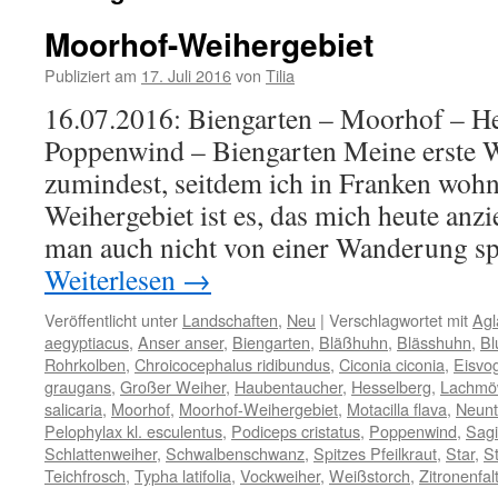
Moorhof-Weihergebiet
Publiziert am
17. Juli 2016
von
Tilia
16.07.2016: Biengarten – Moorhof – He
Poppenwind – Biengarten Meine erste 
zumindest, seitdem ich in Franken woh
Weihergebiet ist es, das mich heute anzi
man auch nicht von einer Wanderung sp
Weiterlesen
→
Veröffentlicht unter
Landschaften
,
Neu
|
Verschlagwortet mit
Agl
aegyptiacus
,
Anser anser
,
Biengarten
,
Bläßhuhn
,
Blässhuhn
,
Bl
Rohrkolben
,
Chroicocephalus ridibundus
,
Ciconia ciconia
,
Eisvo
graugans
,
Großer Weiher
,
Haubentaucher
,
Hesselberg
,
Lachmö
salicaria
,
Moorhof
,
Moorhof-Weihergebiet
,
Motacilla flava
,
Neunt
Pelophylax kl. esculentus
,
Podiceps cristatus
,
Poppenwind
,
Sagit
Schlattenweiher
,
Schwalbenschwanz
,
Spitzes Pfeilkraut
,
Star
,
St
Teichfrosch
,
Typha latifolia
,
Vockweiher
,
Weißstorch
,
Zitronenfal