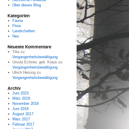
Über dieses Blog
Kategorien
Fauna
Flora
Landschaften
Neu
Neueste Kommentare
Tilia
zu
Vergangenheitsbewältigung
Ursula Echsler, geb. Kraus
zu
Vergangenheitsbewältigung
Ulrich Heissig
zu
Vergangenheitsbewältigung
Archiv
Juni 2023
März 2019
November 2018
Juni 2018
August 2017
März 2017
Februar 2017