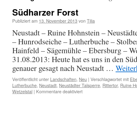
Südharzer Forst
Publiziert am
13. November 2013
von
Tilia
Neustadt – Ruine Hohnstein – Neustädte
– Hunrodseiche – Lutherbuche – Stolber
Hainfeld – Sägemühle – Ebersburg – Wet
31.08.2013: Heute hat es uns in den Sü
genauer gesagt nach Neustadt …
Weiter
Veröffentlicht unter
Landschaften
,
Neu
|
Verschlagwortet mit
Ebe
Lutherbuche
,
Neustadt
,
Neustädter Talsperre
,
Rittertor
,
Ruine H
für
Wetzelstal
|
Kommentare deaktiviert
Südharzer
Forst