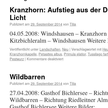
Kranzhorn: Aufstieg aus der 
Licht
Publiziert am
29. September 2014
von
Tilia
04.05.2008: Windshausen – Kranzhorn 
Kitzbichleralm – Windshausen Weitere 
Veröffentlicht unter
Landschaften
,
Neu
|
Verschlagwortet mit
He
Kranzhornkapelle
,
Petasites albus
,
Primula elatior
,
Tussilago far
für
Pestwurz
|
Kommentare deaktiviert
Kranzhorn:
Aufstieg
aus
Wildbarren
der
Dunkelheit
Publiziert am
29. September 2014
von
Tilia
zum
27.04.2008: Gasthof Bichlersee – Rich
Licht
Wildbarren – Richtung Riedleitner Alm 
Gasthof Bichlersee Weitere Bilder: