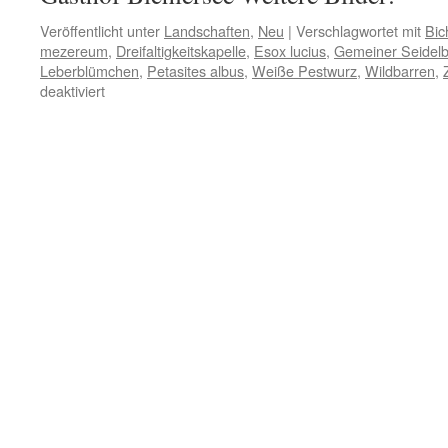
Veröffentlicht unter
Landschaften
,
Neu
|
Verschlagwortet mit
Bic
mezereum
,
Dreifaltigkeitskapelle
,
Esox lucius
,
Gemeiner Seidelb
Leberblümchen
,
Petasites albus
,
Weiße Pestwurz
,
Wildbarren
,
für
deaktiviert
Wildbarren