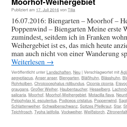
Moorhof-Weihergebiet
–
Moorhofweih
Publiziert am
17. Juli 2016
von
Tilia
im
16.07.2016: Biengarten – Moorhof – He
Herbst
Poppenwind – Biengarten Meine erste 
zumindest, seitdem ich in Franken woh
Weihergebiet ist es, das mich heute anzi
man auch nicht von einer Wanderung sp
Weiterlesen
→
Veröffentlicht unter
Landschaften
,
Neu
|
Verschlagwortet mit
Agl
aegyptiacus
,
Anser anser
,
Biengarten
,
Bläßhuhn
,
Blässhuhn
,
Bl
Rohrkolben
,
Chroicocephalus ridibundus
,
Ciconia ciconia
,
Eisvo
graugans
,
Großer Weiher
,
Haubentaucher
,
Hesselberg
,
Lachmö
salicaria
,
Moorhof
,
Moorhof-Weihergebiet
,
Motacilla flava
,
Neunt
Pelophylax kl. esculentus
,
Podiceps cristatus
,
Poppenwind
,
Sagit
Schlattenweiher
,
Schwalbenschwanz
,
Spitzes Pfeilkraut
,
Star
,
St
Teichfrosch
,
Typha latifolia
,
Vockweiher
,
Weißstorch
,
Zitronenfal