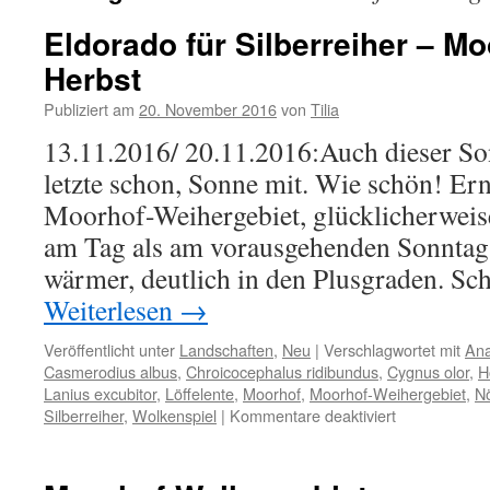
Eldorado für Silberreiher – M
Herbst
Publiziert am
20. November 2016
von
Tilia
13.11.2016/ 20.11.2016:Auch dieser Son
letzte schon, Sonne mit. Wie schön! Ern
Moorhof-Weihergebiet, glücklicherweise
am Tag als am vorausgehenden Sonntag.
wärmer, deutlich in den Plusgraden. S
Weiterlesen
→
Veröffentlicht unter
Landschaften
,
Neu
|
Verschlagwortet mit
Ana
Casmerodius albus
,
Chroicocephalus ridibundus
,
Cygnus olor
,
H
Lanius excubitor
,
Löffelente
,
Moorhof
,
Moorhof-Weihergebiet
,
Nö
für
Silberreiher
,
Wolkenspiel
|
Kommentare deaktiviert
Eldorado
für
Silberreiher