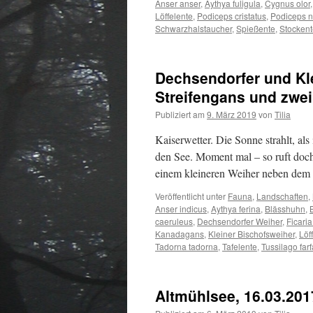
Anser anser
,
Aythya fuligula
,
Cygnus olor
Löffelente
,
Podiceps cristatus
,
Podiceps ni
Schwarzhalstaucher
,
Spießente
,
Stockent
Dechsendorfer und Kle
Streifengans und zwe
Publiziert am
9. März 2019
von
Tilia
Kaiserwetter. Die Sonne strahlt, al
den See. Moment mal – so ruft doch
einem kleineren Weiher neben de
Veröffentlicht unter
Fauna
,
Landschaften
,
Anser indicus
,
Aythya ferina
,
Blässhuhn
,
caeruleus
,
Dechsendorfer Weiher
,
Ficari
Kanadagans
,
Kleiner Bischofsweiher
,
Löf
Tadorna tadorna
,
Tafelente
,
Tussilago far
Altmühlsee, 16.03.201