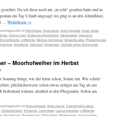
sichtet. Da ich diese noch nie „in echt“ gesehen hatte und in
pontan ein Tag Urlaub angesagt: los ging es an den Altmühlsee.
em …
Weiterlesen
→
erschlagwortet mit
Altmühlsee
,
Anas acuta
,
Anas clypeata
,
Anser anser
,
ensis
,
Cornus mas
,
Emberiza schoeniclus
,
Gänsesäger
,
graugans
,
Kornelkirsche
,
Löffelente
,
Mergus merganser
,
Motacilla alba
,
Phalacrocorax
hrammer
,
Spießente
,
Streudorf
,
Vogelinsel
|
Schreib einen Kommentar
iher – Moorhofweiher im Herbst
ia
 Sonntag bringt, wie der letzte schon, Sonne mit. Wie schön!
ebiet, glücklicherweise schon etwas zeitiger am Tag als am
ch bedeutend wärmer, deutlich in den Plusgraden. Schon am
erschlagwortet mit
Anas clypeata
,
Anas crecca
,
Casmerodius albus
,
,
Höckerschwan
,
Krickente
,
Lachmöwe
,
Lanius excubitor
,
Löffelente
,
her Raubwürger
,
Raubwürger
,
Silberreiher
,
Wolkenspiel
|
Kommentare