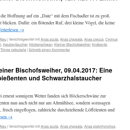
 die Hoffnung auf ein „Date“ mit dem Fischadler ist zu groß.
t blicken. Dafür: ein flötender Ruf, drei kleine Vögel, die keine
eiterlesen
→
Neu
|
Verschlagwortet mit
Anas acuta
,
Anas clypeata
,
Anas crecca
,
Cygnus
l
,
Haubentaucher
,
Höckerschwan
,
Kleiner Bischofsweiher
,
Knäkente
,
,
Tringa nebularia
|
Schreib einen Kommentar
iner Bischofsweiher, 09.04.2017: Eine
ießenten und Schwarzhalstaucher
ei erneut sonnigem Wetter fanden sich Höckerschwäne zur
enten nun auch nicht nur am Altmühlsee, sondern sozusagen
, frisch eingeflogen, zahlreiche durchziehende Löffelenten und
esen
→
Neu
|
Verschlagwortet mit
Anas acuta
,
Anas clypeata
,
Anas platyrhynchos
,