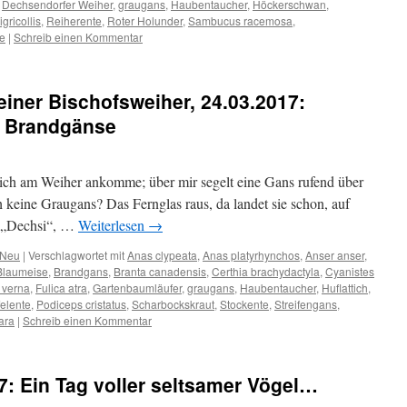
,
Dechsendorfer Weiher
,
graugans
,
Haubentaucher
,
Höckerschwan
,
gricollis
,
Reiherente
,
Roter Holunder
,
Sambucus racemosa
,
e
|
Schreib einen Kommentar
iner Bischofsweiher, 24.03.2017:
i Brandgänse
s ich am Weiher ankomme; über mir segelt eine Gans rufend über
 keine Graugans? Das Fernglas raus, da landet sie schon, auf
m „Dechsi“, …
Weiterlesen
→
Neu
|
Verschlagwortet mit
Anas clypeata
,
Anas platyrhynchos
,
Anser anser
,
Blaumeise
,
Brandgans
,
Branta canadensis
,
Certhia brachydactyla
,
Cyanistes
a verna
,
Fulica atra
,
Gartenbaumläufer
,
graugans
,
Haubentaucher
,
Huflattich
,
felente
,
Podiceps cristatus
,
Scharbockskraut
,
Stockente
,
Streifengans
,
fara
|
Schreib einen Kommentar
7: Ein Tag voller seltsamer Vögel…