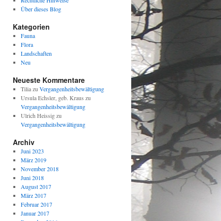
Rechtliche Hinweise
Über dieses Blog
Kategorien
Fauna
Flora
Landschaften
Neu
Neueste Kommentare
Tilia
zu
Vergangenheitsbewältigung
Ursula Echsler, geb. Kraus
zu
Vergangenheitsbewältigung
Ulrich Heissig
zu
Vergangenheitsbewältigung
Archiv
Juni 2023
März 2019
November 2018
Juni 2018
August 2017
März 2017
Februar 2017
Januar 2017