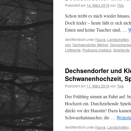
Publiziert am
14. März 2019
von
Tilia
Schon treibt es mich wieder hinaus,
Doch leider – heute läßt er sich nich
Enten und keine Taucher sind, …
W
Veröffentlicht unter
Fauna
,
Landschaften
,
olor
,
Dechsendorfer Weiher
,
Grünschenke
Löffelente
,
Podiceps cristatus
,
Spießente
Dechsendorfer und Kle
Schwanenhochzeit, Sp
Publiziert am
11. März 2019
von
Tilia
Der Frühling nimmt an Fahrt auf: b
Hochzeit ein. Durchziehende Spieß
direkt vor der Haustür! Dazu kamen
Schwarzhalstaucher, die …
Weiterl
Veröffentlicht unter
Fauna
,
Landschaften
,