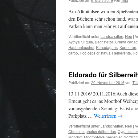
Publiziert am
6. März 2019
von
Tilia
Am Altmühlsee wurden Spießenten ge
den Büchern sehr schön fand, war s
Parken kann man sehr gut auf ein
Veröffentlicht unter
Landschaften
,
Neu
|
V
Aythya fuligula
,
Bachstelze
,
Branta canad
Haubentaucher
,
Kanadagans
,
Kormoran
,
carbo
,
Podiceps cristatus
,
Reiherente
,
Ro
Eldorado für Silberre
Publiziert am
20. November 2016
von
Til
13.11.2016/ 20.11.2016:Auch dieser
Erneut geht es ins Moorhof-Weiherg
vorausgehenden Sonntag. Es ist au
Parkplatz …
Weiterlesen
→
Veröffentlicht unter
Landschaften
,
Neu
|
V
Chroicocephalus ridibundus
,
Cygnus olor
Moorhof
,
Moorhof-Weihergebiet
,
Nördlic