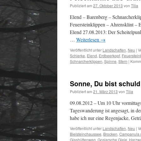
Publiziert am
27. Oktober 2013
von
Tilia
Elend – Barenberg – Schnarcherkli
Feuersteinklippen – Ahrensklint –
Elend 27.08.2013: Der Scheitelpun
…
Weiterlesen
→
Veröffentlicht unter
Landschaften
,
Neu
|
V
Schierke
,
Elend
,
Erdbeerkopf
,
Feuerstein
Schnarcherklippen
,
Spinne
,
Stern
|
Komme
Sonne, Du bist schuld
Publiziert am
21. März 2013
von
Tilia
09.08.2012 – Um 10 Uhr vormittags
Tageswanderung ist angesagt, in de
habe ich nur eine Regenjacke, Get
Veröffentlicht unter
Landschaften
,
Neu
|
V
Bielsteinchaussee
,
Brocken
,
Campanula r
Glashüttenweg
,
Goslarsche Gleie
,
Harzwo