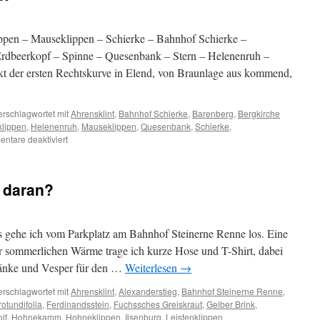
ppen – Mauseklippen – Schierke – Bahnhof Schierke –
 Erdbeerkopf – Spinne – Quesenbank – Stern – Helenenruh –
kt der ersten Rechtskurve in Elend, von Braunlage aus kommend,
erschlagwortet mit
Ahrensklint
,
Bahnhof Schierke
,
Barenberg
,
Bergkirche
klippen
,
Helenenruh
,
Mauseklippen
,
Quesenbank
,
Schierke
,
für
ntare deaktiviert
Felsentürme
aus
Granit
 daran?
 gehe ich vom Parkplatz am Bahnhof Steinerne Renne los. Eine
r sommerlichen Wärme trage ich kurze Hose und T-Shirt, dabei
ränke und Vesper für den …
Weiterlesen
→
erschlagwortet mit
Ahrensklint
,
Alexanderstieg
,
Bahnhof Steinerne Renne
,
otundifolia
,
Ferdinandsstein
,
Fuchssches Greiskraut
,
Gelber Brink
,
lf
,
Hohnekamm
,
Hohneklippen
,
Ilsenburg
,
Leistenklippen
,