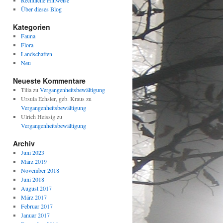
Rechtliche Hinweise
Über dieses Blog
Kategorien
Fauna
Flora
Landschaften
Neu
Neueste Kommentare
Tilia
zu
Vergangenheitsbewältigung
Ursula Echsler, geb. Kraus
zu
Vergangenheitsbewältigung
Ulrich Heissig
zu
Vergangenheitsbewältigung
Archiv
Juni 2023
März 2019
November 2018
Juni 2018
August 2017
März 2017
Februar 2017
Januar 2017