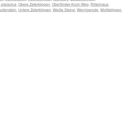
glareolus
,
Obere Zeterklippen
,
Oberförster-Koch-Weg
,
Rötelmaus
,
rudenstein
,
Untere Zeterklippen
,
Weiße Steine
,
Wernigerode
,
Wolfsklippen
,
ne,
uld
an?