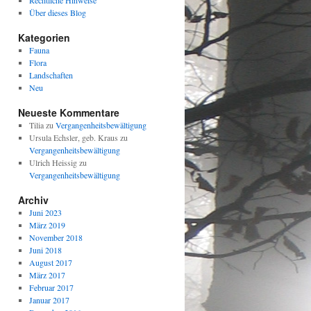
Rechtliche Hinweise
Über dieses Blog
Kategorien
Fauna
Flora
Landschaften
Neu
Neueste Kommentare
Tilia
zu
Vergangenheitsbewältigung
Ursula Echsler, geb. Kraus
zu
Vergangenheitsbewältigung
Ulrich Heissig
zu
Vergangenheitsbewältigung
Archiv
Juni 2023
März 2019
November 2018
Juni 2018
August 2017
März 2017
Februar 2017
Januar 2017