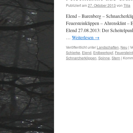
Publiziert am
27. Oktober 2013
von
Tilia
Elend – Barenberg – Schnarcherkli
Feuersteinklippen – Ahrensklint –
Elend 27.08.2013: Der Scheitelpun
…
Weiterlesen
→
Veröffentlicht unter
Landschaften
,
Neu
|
V
Schierke
,
Elend
,
Erdbeerkopf
,
Feuerstein
Schnarcherklippen
,
Spinne
,
Stern
|
Komme