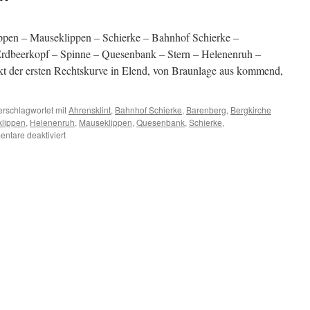
ppen – Mauseklippen – Schierke – Bahnhof Schierke –
 Erdbeerkopf – Spinne – Quesenbank – Stern – Helenenruh –
kt der ersten Rechtskurve in Elend, von Braunlage aus kommend,
erschlagwortet mit
Ahrensklint
,
Bahnhof Schierke
,
Barenberg
,
Bergkirche
klippen
,
Helenenruh
,
Mauseklippen
,
Quesenbank
,
Schierke
,
für
ntare deaktiviert
Felsentürme
aus
Granit