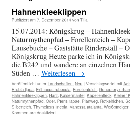
Hahnenkleeklippen
Publiziert am
7. Dezember 2014
von
Tilia
15.07.2014: Königskrug – Hahnenkleekl
Naturmythenpfad – Forellenteich – Kape
Lausebuche – Gaststätte Rinderstall – O
Königskrug Heute parke ich in Königsk
die B242 und wandere an einzelnen Häu
Süden …
Weiterlesen
→
Veröffentlicht unter
Landschaften
,
Neu
|
Verschlagwortet mit
Adm
Erebia ligea
,
Erithacus rubecula
,
Forellenteich
,
Gonepteryx rha
Hahnenkleeklippen
,
Harz
,
Kaisermantel
,
Kapellenfleck
,
Kleiner 
Naturmythenpfad
,
Oder
,
Pieris rapae
,
Planweg
,
Rotkehlchen
,
Sc
Silberteich
,
Thymelicus lineola
,
Vanessa atalanta
,
Weißbindiger 
für
Kommentare deaktiviert
Hahnenkleeklippen