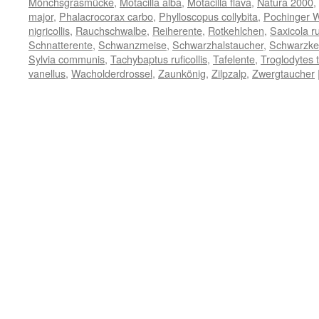
Mönchsgrasmücke
,
Motacilla alba
,
Motacilla flava
,
Natura 2000
,
major
,
Phalacrocorax carbo
,
Phylloscopus collybita
,
Pochinger 
nigricollis
,
Rauchschwalbe
,
Reiherente
,
Rotkehlchen
,
Saxicola r
Schnatterente
,
Schwanzmeise
,
Schwarzhalstaucher
,
Schwarzke
Sylvia communis
,
Tachybaptus ruficollis
,
Tafelente
,
Troglodytes 
vanellus
,
Wacholderdrossel
,
Zaunkönig
,
Zilpzalp
,
Zwergtaucher