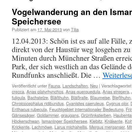
Vogelwanderung an den Isma
Speichersee
Publiziert am
17. Mai 2013
von
Tilia
12.04.2013: Schön ist es auf alle Fälle
direkt von der Haustür weg losgehen z
Minuten durch Münchner Straßen erreic
Park, der sich westlich an das Gelände 
Rundfunks anschließt. Die …
Weiterle
Veröffentlicht unter
Fauna
,
Landschaften
,
Neu
|
Verschlagwortet
crecca
,
Anas platyrhynchos
,
Anas querquedula
,
Anas strepera
,
fuligula
,
Bachstelze
,
Bläßhuhn
,
Bläßralle
,
Blaumeise
,
Bleßhuhn
Chroicocephalus ridibundus
,
Cyanistes caeruleus
,
Cygnus olor
,
Erithacus rubecula
,
Feuchtgebiet internationaler Bedeutung
,
Fri
Gänsesäger
,
Goldammer
,
graugans
,
Grünfinksterben
,
Haubenta
Höckerschwan
,
Ismaninger Speichersee
,
Kiebitz
,
Knäkente
,
Koh
Krickente
,
Lachmöwe
,
Larus michahellis
,
Mergus merganser
,
Mi