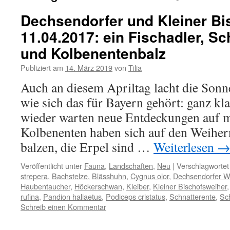
Dechsendorfer und Kleiner Bi
11.04.2017: ein Fischadler, 
und Kolbenentenbalz
Publiziert am
14. März 2019
von
Tilia
Auch an diesem Apriltag lacht die Sonne
wie sich das für Bayern gehört: ganz kl
wieder warten neue Entdeckungen auf m
Kolbenenten haben sich auf den Weihe
balzen, die Erpel sind …
Weiterlesen
Veröffentlicht unter
Fauna
,
Landschaften
,
Neu
|
Verschlagwortet
strepera
,
Bachstelze
,
Blässhuhn
,
Cygnus olor
,
Dechsendorfer W
Haubentaucher
,
Höckerschwan
,
Kleiber
,
Kleiner Bischofsweiher
rufina
,
Pandion haliaetus
,
Podiceps cristatus
,
Schnatterente
,
Sc
Schreib einen Kommentar