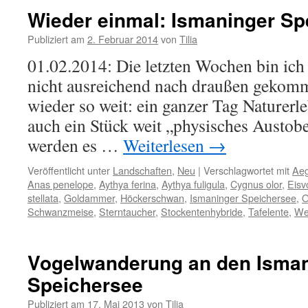
Wieder einmal: Ismaninger Sp
Publiziert am
2. Februar 2014
von
Tilia
01.02.2014: Die letzten Wochen bin ic
nicht ausreichend nach draußen gekommen
wieder so weit: ein ganzer Tag Naturerle
auch ein Stück weit „physisches Austo
werden es …
Weiterlesen
→
Veröffentlicht unter
Landschaften
,
Neu
|
Verschlagwortet mit
Aeg
Anas penelope
,
Aythya ferina
,
Aythya fuligula
,
Cygnus olor
,
Eisv
stellata
,
Goldammer
,
Höckerschwan
,
Ismaninger Speichersee
,
O
Schwanzmeise
,
Sterntaucher
,
Stockentenhybride
,
Tafelente
,
We
Vogelwanderung an den Isma
Speichersee
Publiziert am
17. Mai 2013
von
Tilia