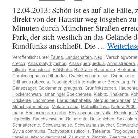
12.04.2013: Schön ist es auf alle Fälle
direkt von der Haustür weg losgehen z
Minuten durch Münchner Straßen erreic
Park, der sich westlich an das Gelände 
Rundfunks anschließt. Die …
Weiterle
Veröffentlicht unter
Fauna
,
Landschaften
,
Neu
|
Verschlagwortet
crecca
,
Anas platyrhynchos
,
Anas querquedula
,
Anas strepera
,
fuligula
,
Bachstelze
,
Bläßhuhn
,
Bläßralle
,
Blaumeise
,
Bleßhuhn
Chroicocephalus ridibundus
,
Cyanistes caeruleus
,
Cygnus olor
,
Erithacus rubecula
,
Feuchtgebiet internationaler Bedeutung
,
Fri
Gänsesäger
,
Goldammer
,
graugans
,
Grünfinksterben
,
Haubenta
Höckerschwan
,
Ismaninger Speichersee
,
Kiebitz
,
Knäkente
,
Koh
Krickente
,
Lachmöwe
,
Larus michahellis
,
Mergus merganser
,
Mi
Mönchsgrasmücke
,
Motacilla alba
,
Motacilla flava
,
Natura 2000
,
major
,
Phalacrocorax carbo
,
Phylloscopus collybita
,
Pochinger 
nigricollis
,
Rauchschwalbe
,
Reiherente
,
Rotkehlchen
,
Saxicola r
Schnatterente
,
Schwanzmeise
,
Schwarzhalstaucher
,
Schwarzke
Sylvia communis
,
Tachybaptus ruficollis
,
Tafelente
,
Troglodytes 
vanellus
,
Wacholderdrossel
,
Zaunkönig
,
Zilpzalp
,
Zwergtaucher