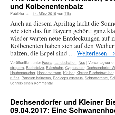
und Kolbenentenbalz
Publiziert am
14. März 2019
von
Tilia
Auch an diesem Apriltag lacht die Sonne
wie sich das für Bayern gehört: ganz kl
wieder warten neue Entdeckungen auf m
Kolbenenten haben sich auf den Weihe
balzen, die Erpel sind …
Weiterlesen
Veröffentlicht unter
Fauna
,
Landschaften
,
Neu
|
Verschlagwortet
strepera
,
Bachstelze
,
Blässhuhn
,
Cygnus olor
,
Dechsendorfer W
Haubentaucher
,
Höckerschwan
,
Kleiber
,
Kleiner Bischofsweiher
rufina
,
Pandion haliaetus
,
Podiceps cristatus
,
Schnatterente
,
Sc
Schreib einen Kommentar
Dechsendorfer und Kleiner Bi
09.04.2017: Eine Schwanenhoc