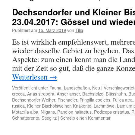
Dechsendorfer und Kleiner Bi
23.04.2017: Gössel und wiede
Publiziert am
15. März 2019
von
Tilia
Es ist wirklich empfehlenswert, mehrer
wieder dasselbe Gebiet zu begehen. Das 
Aspekte: zum einen kennt man die Land
mit der Zeit so gut, daß die ganze Konz
Weiterlesen
→
Veröffentlicht unter
Fauna
,
Landschaften
,
Neu
|
Verschlagwortet
crecca
,
Anas strepera
,
Anser anser
,
Bachstelze
,
Blässhuhn
,
Buc
Dechsendorfer Weiher
,
Fischadler
,
Fringilla coelebs
,
Fulica atra
,
rustica
,
Kleiner Bischofsweiher
,
Knäkente
,
Lachmöwe
,
Lamium 
Motacilla alba
,
Nilgans
,
Pandion haliaetus
,
Podiceps cristatus
,
R
Schnatterente
,
Stieglitz
|
Schreib einen Kommentar