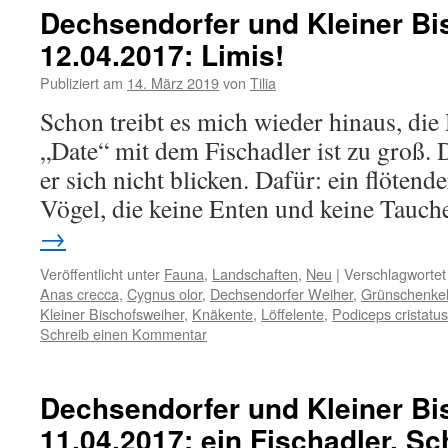
Dechsendorfer und Kleiner Bi
12.04.2017: Limis!
Publiziert am
14. März 2019
von
Tilia
Schon treibt es mich wieder hinaus, die
„Date“ mit dem Fischadler ist zu groß. D
er sich nicht blicken. Dafür: ein flötende
Vögel, die keine Enten und keine Tauch
→
Veröffentlicht unter
Fauna
,
Landschaften
,
Neu
|
Verschlagwortet
Anas crecca
,
Cygnus olor
,
Dechsendorfer Weiher
,
Grünschenke
Kleiner Bischofsweiher
,
Knäkente
,
Löffelente
,
Podiceps cristatus
Schreib einen Kommentar
Dechsendorfer und Kleiner Bi
11.04.2017: ein Fischadler, 