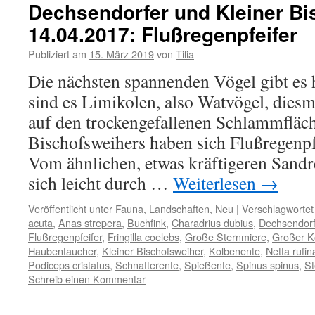
Dechsendorfer und Kleiner Bi
14.04.2017: Flußregenpfeifer
Publiziert am
15. März 2019
von
Tilia
Die nächsten spannenden Vögel gibt es 
sind es Limikolen, also Watvögel, diesm
auf den trockengefallenen Schlammfläc
Bischofsweihers haben sich Flußregenpf
Vom ähnlichen, etwas kräftigeren Sandre
sich leicht durch …
Weiterlesen
→
Veröffentlicht unter
Fauna
,
Landschaften
,
Neu
|
Verschlagwortet
acuta
,
Anas strepera
,
Buchfink
,
Charadrius dubius
,
Dechsendorf
Flußregenpfeifer
,
Fringilla coelebs
,
Große Sternmiere
,
Großer K
Haubentaucher
,
Kleiner Bischofsweiher
,
Kolbenente
,
Netta rufin
Podiceps cristatus
,
Schnatterente
,
Spießente
,
Spinus spinus
,
St
Schreib einen Kommentar