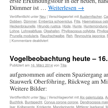
erste Erkundungstour in der neuen, nä
Dümmer ist …
Weiterlesen
→
Veröffentlicht unter
Neu
|
Verschlagwortet mit
Austernfischer
,
Ca
Dobben
,
Dümmer
,
Emberiza schoeniclus
,
Fitis
,
Haematopus ost
Heckenbraunelle
,
Hirundo rustica
,
Hüde
,
Hunte
,
Huntemündung
Lohne
,
Lohneabfluss
,
Olgahafen
,
Phylloscopus collybita
,
Phyllos
Prunella modularis
,
Rauchschwalbe
,
Reh
,
Reynoutria japonica
,
für
|
Kommentare deaktiviert
Rundweg
um
den
Vogelbeobachtung heute – 16
Dümmer
Publiziert am
16. März 2014
von
Tilia
aufgenommen auf einem Spaziergang an
Stauwerk Oberföhring, Rückweg am Mitt
Weitere Bilder:
Veröffentlicht unter
Neu
|
Verschlagwortet mit
Aix galericulata
,
A
Buchfink
,
Buntspecht
,
Corvus corone corone
,
Dendrocopos maj
Isar
,
Kolbenente
,
Krickente
,
Mandarinente
,
Mittlerer Isarkanal
,
M