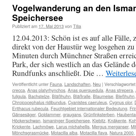
Wintergast
Vogelwanderung an den Isma
in
Speichersee
Bayern
–
Publiziert am
17. Mai 2013
von
Tilia
der
Eistaucher
12.04.2013: Schön ist es auf alle Fälle
(Gavia
direkt von der Haustür weg losgehen z
immer)
Minuten durch Münchner Straßen erreic
Park, der sich westlich an das Gelände 
Rundfunks anschließt. Die …
Weiterle
Veröffentlicht unter
Fauna
,
Landschaften
,
Neu
|
Verschlagwortet
crecca
,
Anas platyrhynchos
,
Anas querquedula
,
Anas strepera
,
fuligula
,
Bachstelze
,
Bläßhuhn
,
Bläßralle
,
Blaumeise
,
Bleßhuhn
Chroicocephalus ridibundus
,
Cyanistes caeruleus
,
Cygnus olor
,
Erithacus rubecula
,
Feuchtgebiet internationaler Bedeutung
,
Fri
Gänsesäger
,
Goldammer
,
graugans
,
Grünfinksterben
,
Haubenta
Höckerschwan
,
Ismaninger Speichersee
,
Kiebitz
,
Knäkente
,
Koh
Krickente
,
Lachmöwe
,
Larus michahellis
,
Mergus merganser
,
Mi
Mönchsgrasmücke
,
Motacilla alba
,
Motacilla flava
,
Natura 2000
,