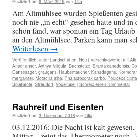
Publiziert am
6. März 2019
von
Tilia
Am Altmühlsee wurden Spießenten gesic
noch nie „in echt“ gesehen hatte und in
schön fand, war spontan ein Tag Urlaub 
an den Altmühlsee. Parken kann man se
Weiterlesen
→
Veröffentlicht unter
Landschaften
,
Neu
|
Verschlagwortet mit
Alt
Anser anser
,
Aythya fuligula
,
Bachstelze
,
Branta canadensis
,
Co
Gänsesäger
,
graugans
,
Haubentaucher
,
Kanadagans
,
Kormora
merganser
,
Motacilla alba
,
Phalacrocorax carbo
,
Podiceps crista
Spießente
,
Streudorf
,
Vogelinsel
|
Schreib einen Kommentar
Rauhreif und Eisenten
Publiziert am
3. Dezember 2016
von
Tilia
03.12.2016: Die Nacht ist kalt gewesen. Se
Mittag – zeigt das Thermometer noch -3