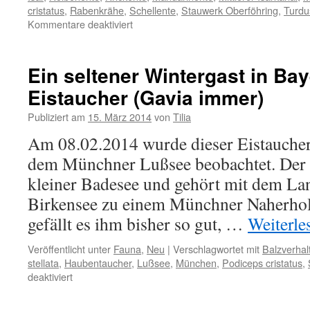
cristatus
,
Rabenkrähe
,
Schellente
,
Stauwerk Oberföhring
,
Turdus
für
Kommentare deaktiviert
Vogelbeobachtung
heute
–
Ein seltener Wintergast in Bay
16.03.2014
Eistaucher (Gavia immer)
Publiziert am
15. März 2014
von
Tilia
Am 08.02.2014 wurde dieser Eistaucher
dem Münchner Lußsee beobachtet. Der L
kleiner Badesee und gehört mit dem L
Birkensee zu einem Münchner Naherhol
gefällt es ihm bisher so gut, …
Weiterl
Veröffentlicht unter
Fauna
,
Neu
|
Verschlagwortet mit
Balzverhal
stellata
,
Haubentaucher
,
Lußsee
,
München
,
Podiceps cristatus
,
für
deaktiviert
Ein
seltener