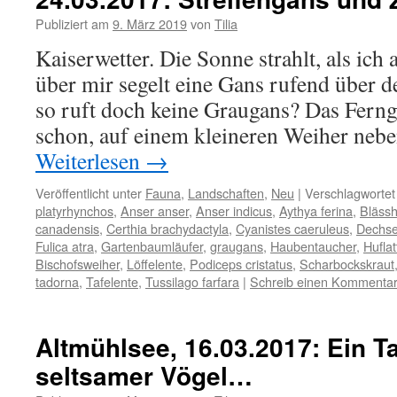
Publiziert am
9. März 2019
von
Tilia
Kaiserwetter. Die Sonne strahlt, als i
über mir segelt eine Gans rufend über 
so ruft doch keine Graugans? Das Ferngl
schon, auf einem kleineren Weiher neb
Weiterlesen
→
Veröffentlicht unter
Fauna
,
Landschaften
,
Neu
|
Verschlagwortet
platyrhynchos
,
Anser anser
,
Anser indicus
,
Aythya ferina
,
Bläss
canadensis
,
Certhia brachydactyla
,
Cyanistes caeruleus
,
Dechse
Fulica atra
,
Gartenbaumläufer
,
graugans
,
Haubentaucher
,
Huflat
Bischofsweiher
,
Löffelente
,
Podiceps cristatus
,
Scharbockskraut
tadorna
,
Tafelente
,
Tussilago farfara
|
Schreib einen Kommenta
Altmühlsee, 16.03.2017: Ein Ta
seltsamer Vögel…