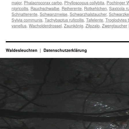
major
,
Phalacrocorax carbo
,
Phylloscopus collybita
,
Pochinger 
nigricollis
,
Rauchschwalbe
,
Reiherente
,
Rotkehlchen
,
Saxicola r
Schnatterente
,
Schwanzmeise
,
Schwarzhalstaucher
,
Schwarzke
Sylvia communis
,
Tachybaptus ruficollis
,
Tafelente
,
Troglodytes 
vanellus
,
Wacholderdrossel
,
Zaunkönig
,
Zilpzalp
,
Zwergtaucher
Waldesleuchten
Datenschutzerklärung