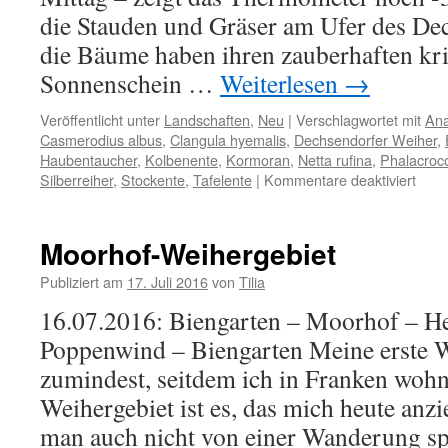
die Stauden und Gräser am Ufer des De
die Bäume haben ihren zauberhaften kr
Sonnenschein …
Weiterlesen
→
Veröffentlicht unter
Landschaften
,
Neu
|
Verschlagwortet mit
Ana
Casmerodius albus
,
Clangula hyemalis
,
Dechsendorfer Weiher
,
Haubentaucher
,
Kolbenente
,
Kormoran
,
Netta rufina
,
Phalacroc
für
Silberreiher
,
Stockente
,
Tafelente
|
Kommentare deaktiviert
Rauh
und
Eise
Moorhof-Weihergebiet
Publiziert am
17. Juli 2016
von
Tilia
16.07.2016: Biengarten – Moorhof – He
Poppenwind – Biengarten Meine erste 
zumindest, seitdem ich in Franken woh
Weihergebiet ist es, das mich heute anzi
man auch nicht von einer Wanderung sp