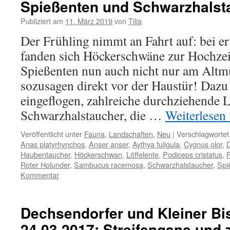
Spießenten und Schwarzhalst
Publiziert am
11. März 2019
von
Tilia
Der Frühling nimmt an Fahrt auf: bei e
fanden sich Höckerschwäne zur Hochzei
Spießenten nun auch nicht nur am Altm
sozusagen direkt vor der Haustür! Dazu
eingeflogen, zahlreiche durchziehende 
Schwarzhalstaucher, die …
Weiterlesen
Veröffentlicht unter
Fauna
,
Landschaften
,
Neu
|
Verschlagwortet
Anas platyrhynchos
,
Anser anser
,
Aythya fuligula
,
Cygnus olor
,
Haubentaucher
,
Höckerschwan
,
Löffelente
,
Podiceps cristatus
,
P
Roter Holunder
,
Sambucus racemosa
,
Schwarzhalstaucher
,
Spi
Kommentar
Dechsendorfer und Kleiner Bi
24.03.2017: Streifengans und