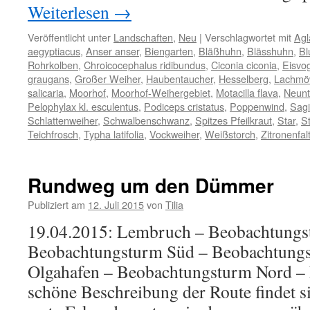
Weiterlesen
→
Veröffentlicht unter
Landschaften
,
Neu
|
Verschlagwortet mit
Agl
aegyptiacus
,
Anser anser
,
Biengarten
,
Bläßhuhn
,
Blässhuhn
,
Bl
Rohrkolben
,
Chroicocephalus ridibundus
,
Ciconia ciconia
,
Eisvo
graugans
,
Großer Weiher
,
Haubentaucher
,
Hesselberg
,
Lachmö
salicaria
,
Moorhof
,
Moorhof-Weihergebiet
,
Motacilla flava
,
Neunt
Pelophylax kl. esculentus
,
Podiceps cristatus
,
Poppenwind
,
Sagit
Schlattenweiher
,
Schwalbenschwanz
,
Spitzes Pfeilkraut
,
Star
,
St
Teichfrosch
,
Typha latifolia
,
Vockweiher
,
Weißstorch
,
Zitronenfal
Rundweg um den Dümmer
Publiziert am
12. Juli 2015
von
Tilia
19.04.2015: Lembruch – Beobachtungs
Beobachtungsturm Süd – Beobachtungs
Olgahafen – Beobachtungsturm Nord –
schöne Beschreibung der Route findet si