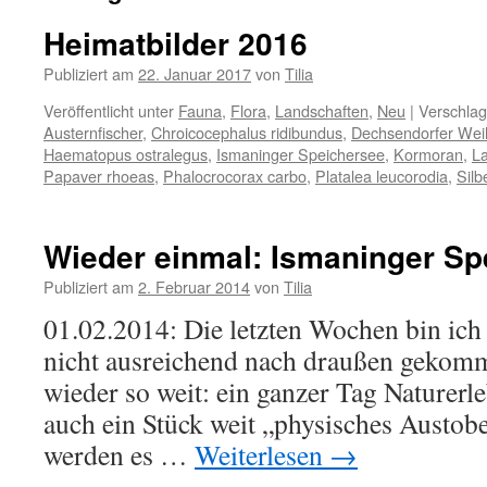
Heimatbilder 2016
Publiziert am
22. Januar 2017
von
Tilia
Veröffentlicht unter
Fauna
,
Flora
,
Landschaften
,
Neu
|
Verschlag
Austernfischer
,
Chroicocephalus ridibundus
,
Dechsendorfer Wei
Haematopus ostralegus
,
Ismaninger Speichersee
,
Kormoran
,
L
Papaver rhoeas
,
Phalocrocorax carbo
,
Platalea leucorodia
,
Silb
Wieder einmal: Ismaninger Sp
Publiziert am
2. Februar 2014
von
Tilia
01.02.2014: Die letzten Wochen bin ic
nicht ausreichend nach draußen gekommen
wieder so weit: ein ganzer Tag Naturerle
auch ein Stück weit „physisches Austo
werden es …
Weiterlesen
→