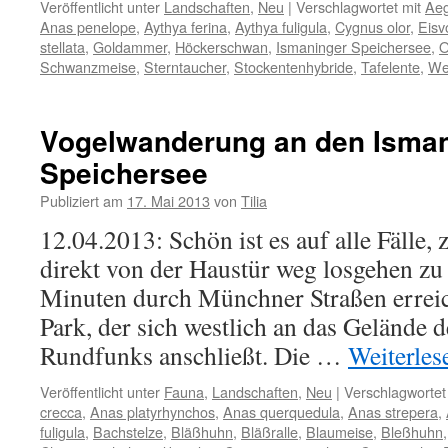
Veröffentlicht unter
Landschaften
,
Neu
|
Verschlagwortet mit
Aeg
Anas penelope
,
Aythya ferina
,
Aythya fuligula
,
Cygnus olor
,
Eisv
stellata
,
Goldammer
,
Höckerschwan
,
Ismaninger Speichersee
,
O
Schwanzmeise
,
Sterntaucher
,
Stockentenhybride
,
Tafelente
,
We
Vogelwanderung an den Isma
Speichersee
Publiziert am
17. Mai 2013
von
Tilia
12.04.2013: Schön ist es auf alle Fälle
direkt von der Haustür weg losgehen z
Minuten durch Münchner Straßen erreic
Park, der sich westlich an das Gelände 
Rundfunks anschließt. Die …
Weiterle
Veröffentlicht unter
Fauna
,
Landschaften
,
Neu
|
Verschlagwortet
crecca
,
Anas platyrhynchos
,
Anas querquedula
,
Anas strepera
,
fuligula
,
Bachstelze
,
Bläßhuhn
,
Bläßralle
,
Blaumeise
,
Bleßhuhn