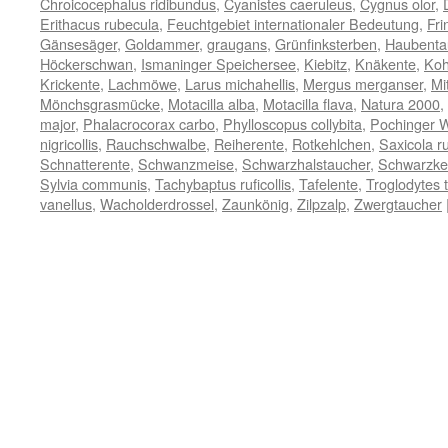
Chroicocephalus ridibundus
,
Cyanistes caeruleus
,
Cygnus olor
,
Erithacus rubecula
,
Feuchtgebiet internationaler Bedeutung
,
Fri
Gänsesäger
,
Goldammer
,
graugans
,
Grünfinksterben
,
Haubenta
Höckerschwan
,
Ismaninger Speichersee
,
Kiebitz
,
Knäkente
,
Koh
Krickente
,
Lachmöwe
,
Larus michahellis
,
Mergus merganser
,
Mi
Mönchsgrasmücke
,
Motacilla alba
,
Motacilla flava
,
Natura 2000
,
major
,
Phalacrocorax carbo
,
Phylloscopus collybita
,
Pochinger 
nigricollis
,
Rauchschwalbe
,
Reiherente
,
Rotkehlchen
,
Saxicola r
Schnatterente
,
Schwanzmeise
,
Schwarzhalstaucher
,
Schwarzke
Sylvia communis
,
Tachybaptus ruficollis
,
Tafelente
,
Troglodytes 
vanellus
,
Wacholderdrossel
,
Zaunkönig
,
Zilpzalp
,
Zwergtaucher