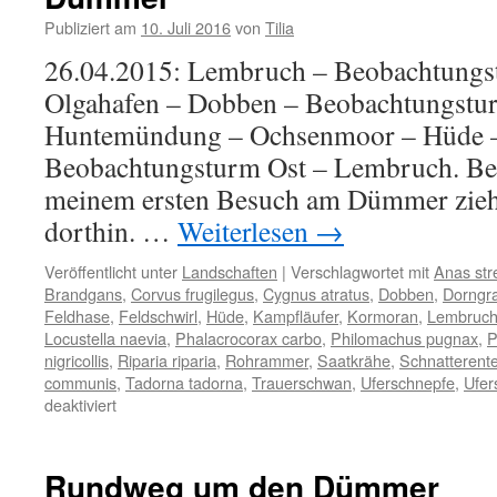
Publiziert am
10. Juli 2016
von
Tilia
26.04.2015: Lembruch – Beobachtungs
Olgahafen – Dobben – Beobachtungstu
Huntemündung – Ochsenmoor – Hüde –
Beobachtungsturm Ost – Lembruch. Ber
meinem ersten Besuch am Dümmer zieht
dorthin. …
Weiterlesen
→
Veröffentlicht unter
Landschaften
|
Verschlagwortet mit
Anas str
Brandgans
,
Corvus frugilegus
,
Cygnus atratus
,
Dobben
,
Dorngr
Feldhase
,
Feldschwirl
,
Hüde
,
Kampfläufer
,
Kormoran
,
Lembruc
Locustella naevia
,
Phalacrocorax carbo
,
Philomachus pugnax
,
P
nigricollis
,
Riparia riparia
,
Rohrammer
,
Saatkrähe
,
Schnatterent
communis
,
Tadorna tadorna
,
Trauerschwan
,
Uferschnepfe
,
Ufer
für
deaktiviert
Dümmer
Rundweg um den Dümmer