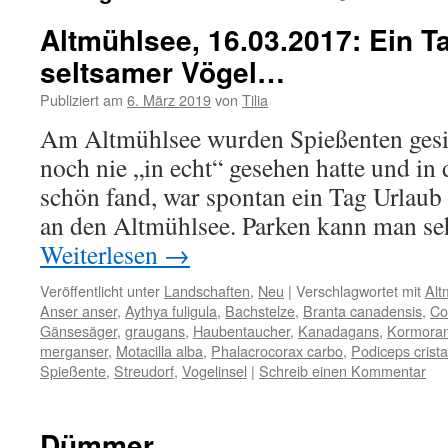
Altmühlsee, 16.03.2017: Ein Ta
seltsamer Vögel…
Publiziert am
6. März 2019
von
Tilia
Am Altmühlsee wurden Spießenten gesic
noch nie „in echt“ gesehen hatte und in
schön fand, war spontan ein Tag Urlaub 
an den Altmühlsee. Parken kann man se
Weiterlesen
→
Veröffentlicht unter
Landschaften
,
Neu
|
Verschlagwortet mit
Alt
Anser anser
,
Aythya fuligula
,
Bachstelze
,
Branta canadensis
,
Co
Gänsesäger
,
graugans
,
Haubentaucher
,
Kanadagans
,
Kormora
merganser
,
Motacilla alba
,
Phalacrocorax carbo
,
Podiceps crista
Spießente
,
Streudorf
,
Vogelinsel
|
Schreib einen Kommentar
Dümmer