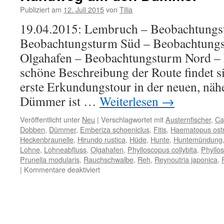
Publiziert am
12. Juli 2015
von
Tilia
19.04.2015: Lembruch – Beobachtungs
Beobachtungsturm Süd – Beobachtungs
Olgahafen – Beobachtungsturm Nord –
schöne Beschreibung der Route findet si
erste Erkundungstour in der neuen, nä
Dümmer ist …
Weiterlesen
→
Veröffentlicht unter
Neu
|
Verschlagwortet mit
Austernfischer
,
Ca
Dobben
,
Dümmer
,
Emberiza schoeniclus
,
Fitis
,
Haematopus ost
Heckenbraunelle
,
Hirundo rustica
,
Hüde
,
Hunte
,
Huntemündung
Lohne
,
Lohneabfluss
,
Olgahafen
,
Phylloscopus collybita
,
Phyllos
Prunella modularis
,
Rauchschwalbe
,
Reh
,
Reynoutria japonica
,
für
|
Kommentare deaktiviert
Rundweg
um
den
Dümmer