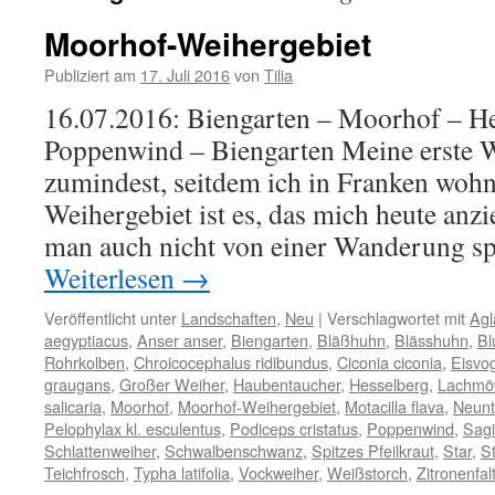
Moorhof-Weihergebiet
Publiziert am
17. Juli 2016
von
Tilia
16.07.2016: Biengarten – Moorhof – He
Poppenwind – Biengarten Meine erste 
zumindest, seitdem ich in Franken woh
Weihergebiet ist es, das mich heute anzi
man auch nicht von einer Wanderung sp
Weiterlesen
→
Veröffentlicht unter
Landschaften
,
Neu
|
Verschlagwortet mit
Agl
aegyptiacus
,
Anser anser
,
Biengarten
,
Bläßhuhn
,
Blässhuhn
,
Bl
Rohrkolben
,
Chroicocephalus ridibundus
,
Ciconia ciconia
,
Eisvo
graugans
,
Großer Weiher
,
Haubentaucher
,
Hesselberg
,
Lachmö
salicaria
,
Moorhof
,
Moorhof-Weihergebiet
,
Motacilla flava
,
Neunt
Pelophylax kl. esculentus
,
Podiceps cristatus
,
Poppenwind
,
Sagit
Schlattenweiher
,
Schwalbenschwanz
,
Spitzes Pfeilkraut
,
Star
,
St
Teichfrosch
,
Typha latifolia
,
Vockweiher
,
Weißstorch
,
Zitronenfal