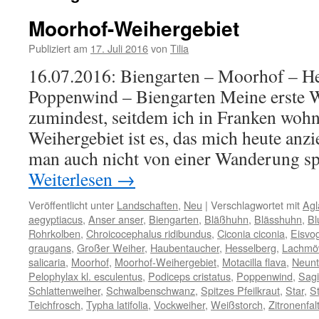
Moorhof-Weihergebiet
Publiziert am
17. Juli 2016
von
Tilia
16.07.2016: Biengarten – Moorhof – He
Poppenwind – Biengarten Meine erste 
zumindest, seitdem ich in Franken woh
Weihergebiet ist es, das mich heute anzi
man auch nicht von einer Wanderung sp
Weiterlesen
→
Veröffentlicht unter
Landschaften
,
Neu
|
Verschlagwortet mit
Agl
aegyptiacus
,
Anser anser
,
Biengarten
,
Bläßhuhn
,
Blässhuhn
,
Bl
Rohrkolben
,
Chroicocephalus ridibundus
,
Ciconia ciconia
,
Eisvo
graugans
,
Großer Weiher
,
Haubentaucher
,
Hesselberg
,
Lachmö
salicaria
,
Moorhof
,
Moorhof-Weihergebiet
,
Motacilla flava
,
Neunt
Pelophylax kl. esculentus
,
Podiceps cristatus
,
Poppenwind
,
Sagit
Schlattenweiher
,
Schwalbenschwanz
,
Spitzes Pfeilkraut
,
Star
,
St
Teichfrosch
,
Typha latifolia
,
Vockweiher
,
Weißstorch
,
Zitronenfal