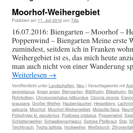
Moorhof-Weihergebiet
Publiziert am
17. Juli 2016
von
Tilia
16.07.2016: Biengarten – Moorhof – He
Poppenwind – Biengarten Meine erste 
zumindest, seitdem ich in Franken woh
Weihergebiet ist es, das mich heute anzi
man auch nicht von einer Wanderung sp
Weiterlesen
→
Veröffentlicht unter
Landschaften
,
Neu
|
Verschlagwortet mit
Agl
aegyptiacus
,
Anser anser
,
Biengarten
,
Bläßhuhn
,
Blässhuhn
,
Bl
Rohrkolben
,
Chroicocephalus ridibundus
,
Ciconia ciconia
,
Eisvo
graugans
,
Großer Weiher
,
Haubentaucher
,
Hesselberg
,
Lachmö
salicaria
,
Moorhof
,
Moorhof-Weihergebiet
,
Motacilla flava
,
Neunt
Pelophylax kl. esculentus
,
Podiceps cristatus
,
Poppenwind
,
Sagit
Schlattenweiher
,
Schwalbenschwanz
,
Spitzes Pfeilkraut
,
Star
,
St
Teichfrosch
,
Typha latifolia
,
Vockweiher
,
Weißstorch
,
Zitronenfal