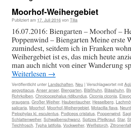
Moorhof-Weihergebiet
Publiziert am
17. Juli 2016
von
Tilia
16.07.2016: Biengarten – Moorhof – He
Poppenwind – Biengarten Meine erste 
zumindest, seitdem ich in Franken woh
Weihergebiet ist es, das mich heute anzi
man auch nicht von einer Wanderung sp
Weiterlesen
→
Veröffentlicht unter
Landschaften
,
Neu
|
Verschlagwortet mit
Agl
aegyptiacus
,
Anser anser
,
Biengarten
,
Bläßhuhn
,
Blässhuhn
,
Bl
Rohrkolben
,
Chroicocephalus ridibundus
,
Ciconia ciconia
,
Eisvo
graugans
,
Großer Weiher
,
Haubentaucher
,
Hesselberg
,
Lachmö
salicaria
,
Moorhof
,
Moorhof-Weihergebiet
,
Motacilla flava
,
Neunt
Pelophylax kl. esculentus
,
Podiceps cristatus
,
Poppenwind
,
Sagit
Schlattenweiher
,
Schwalbenschwanz
,
Spitzes Pfeilkraut
,
Star
,
St
Teichfrosch
,
Typha latifolia
,
Vockweiher
,
Weißstorch
,
Zitronenfal